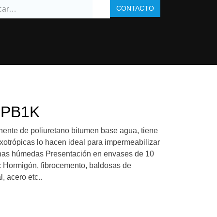
CONTACTO
OS
TIENDA
 PB1K
ponente de poliuretano bitumen base
propiedades tixotrópicas lo hacen ideal
ar muros enterrados o zonas húmedas
ses de 10 kg. Soportes admitidos:
nto, baldosas de cemento, madera,