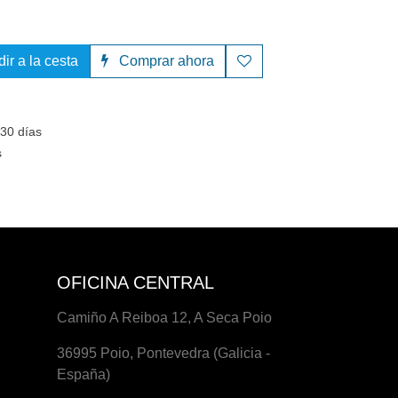
dir a la cesta
Comprar ahora
e 30 días
es
OFICINA CENTRAL
Camiño A Reiboa 12, A Seca Poio
36995 Poio, Pontevedra (Galicia
- España)